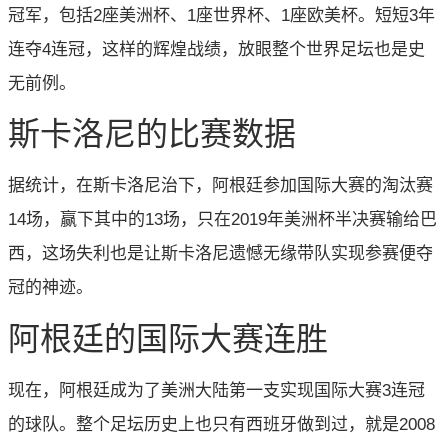
冠军，包括2座美洲杯、1座世界杯、1座欧美杯。短短3年
连夺4连冠，这样的辉煌战绩，放眼整个世界足坛也是史
无前例。
斯卡洛尼的比赛数据
据统计，在斯卡洛尼治下，阿根廷参加国际大赛的淘汰赛
14场，赢下其中的13场，只在2019年美洲杯半决赛输给巴
西，这场失利也是让斯卡洛尼遗憾无缘带队实现参赛便夺
冠的神迹。
阿根廷的国际大赛连胜
现在，阿根廷成为了美洲大陆第一支实现国际大赛3连冠
的球队。整个足坛历史上也只有西班牙做到过，就是2008