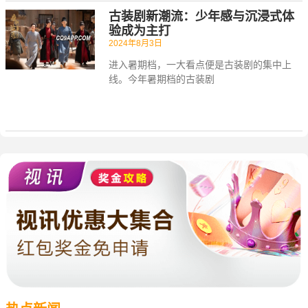
古装剧新潮流：少年感与沉浸式体
验成为主打
2024年8月3日
进入暑期档，一大看点便是古装剧的集中上
线。今年暑期档的古装剧