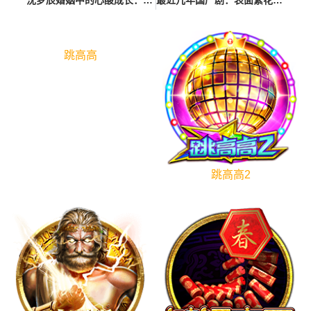
沈梦辰婚姻中的心酸成长：爱不是卑微的追逐
最近几年国产剧：表面繁花似锦，实则空虚
跳高高
跳高高2