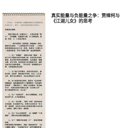
真实能量与负能量之争：贾樟柯与
《江湖儿女》的思考