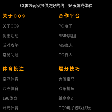
CQ9为玩家提供更好的线上娱乐游戏体验
关于CQ9
合作平台
关于CQ9
PG电子
优惠活动
BBIN集团
游戏攻略
MG真人
常见问题
OD真人
体育投注
爆分技巧
皇冠体育
奔驰宝马
沙巴体育
欢乐捕鱼
196体育
跳高高2
开元体育
CQ9电子游戏试玩