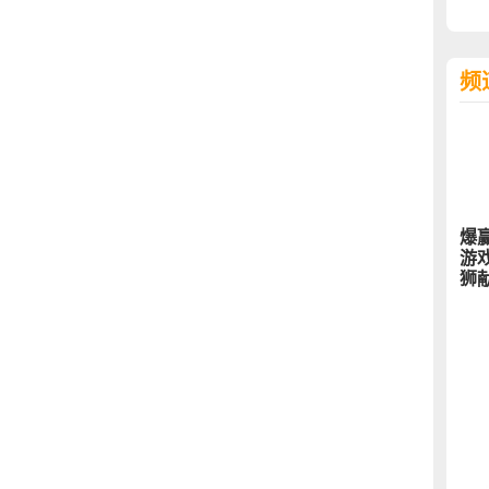
频
爆
游
狮