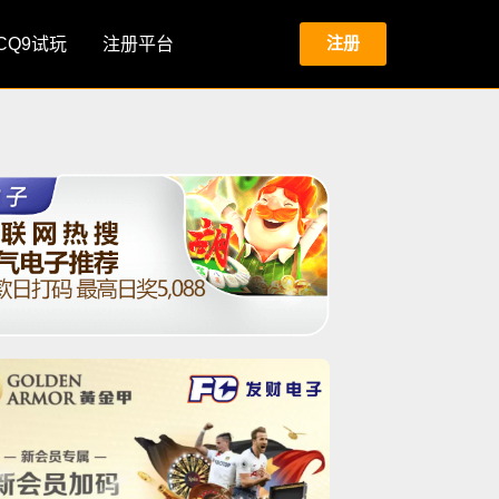
注册
CQ9试玩
注册平台