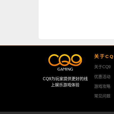
关于CQ
关于CQ9
优惠活动
CQ9为玩家提供更好的线
上娱乐游戏体验
游戏攻略
常见问题