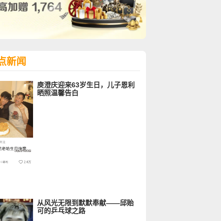
点新闻
庾澄庆迎来63岁生日，儿子恩利
晒照温馨告白
从风光无限到默默奉献——邱贻
可的乒乓球之路