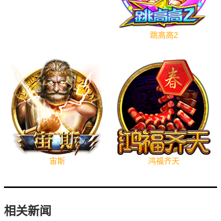
跳高高2
宙斯
鸿福齐天
相关新闻