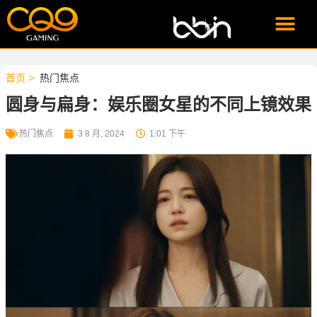
CQ9游戏试玩
PG游戏试玩
首页 >
热门焦点
圆身与扁身：娱乐圈女星的不同上镜效果
热门焦点
3 8 月, 2024
1:01 下午