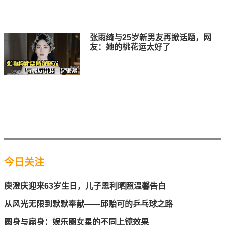
张雨绮与25岁新男友再掀话题，网
友：她的桃花运太好了
今日关注
庾澄庆迎来63岁生日，儿子恩利晒照温馨告白
从风光无限到默默奉献——邱贻可的乒乓球之路
圆身与扁身：娱乐圈女星的不同上镜效果