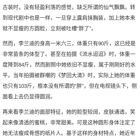
古装时，没有轻盈利落的感觉，缺乏所谓的仙气飘飘。转
到现代剧中也是一样，一旦穿上露肩抹胸装，加上她本来
就不显瘦的方圆脸，立刻被吐槽“胖了”。
然而，李兰迪的身高一米六三，体重只有90斤，这已经是
非常苗条的体型了。甚至在拍摄《流水迢迢》时，体重一
度降到84斤，然而剧照中她依旧不显瘦，属于刚刚好的水
平。当年拍摄被群嘲的《梦回大清》时，实际上她的体重
也只有103斤，根本没有所谓的“胖”，但在电视镜头下，侧
面看上去仍显得圆润。
再来看李兰迪的面部特征，她的脸型较阔，皮肤通透，笑
起来像清透的蜜桃，非常甜美。可是这种圆形身体注定了
她无法瘦成骨感的纸片人。基于这样的身材特点，她近年