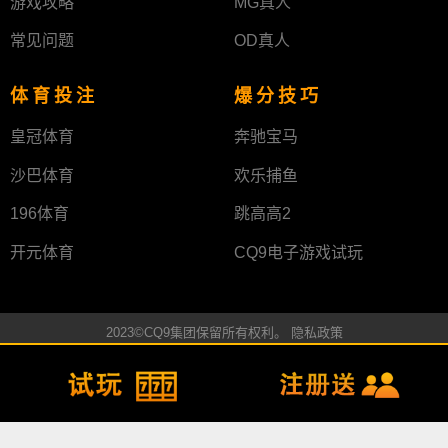
游戏攻略
MG真人
常见问题
OD真人
体育投注
爆分技巧
皇冠体育
奔驰宝马
沙巴体育
欢乐捕鱼
196体育
跳高高2
开元体育
CQ9电子游戏试玩
2023©CQ9集团保留所有权利。 隐私政策​