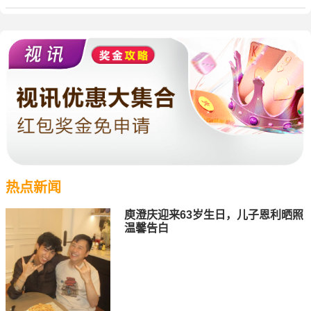
热点新闻
庾澄庆迎来63岁生日，儿子恩利晒照
温馨告白