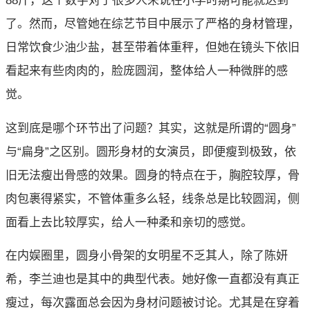
88斤，这个数字对于很多人来说在小学时期可能就达到
了。然而，尽管她在综艺节目中展示了严格的身材管理，
日常饮食少油少盐，甚至带着体重秤，但她在镜头下依旧
看起来有些肉肉的，脸庞圆润，整体给人一种微胖的感
觉。
这到底是哪个环节出了问题？其实，这就是所谓的“圆身”
与“扁身”之区别。圆形身材的女演员，即便瘦到极致，依
旧无法瘦出骨感的效果。圆身的特点在于，胸腔较厚，骨
肉包裹得紧实，不管体重多么轻，线条总是比较圆润，侧
面看上去比较厚实，给人一种柔和亲切的感觉。
在内娱圈里，圆身小骨架的女明星不乏其人，除了陈妍
希，李兰迪也是其中的典型代表。她好像一直都没有真正
瘦过，每次露面总会因为身材问题被讨论。尤其是在穿着