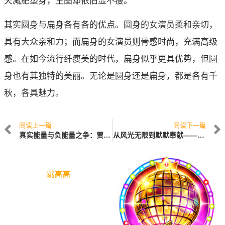
天减肥塑身，生图却依旧显不瘦。
其实圆身与扁身各有各的优点。圆身的女演员柔和亲切，
具有大众亲和力；而扁身的女演员则骨感时尚，充满高级
感。在如今流行纤瘦美的时代，扁身似乎更具优势，但圆
身也有其独特的美丽。无论是圆身还是扁身，都是各有千
秋，各具魅力。
阅读上一篇
阅读下一篇
真实能量与负能量之争：贾樟柯与《江湖儿女》的思考
从风光无限到默默奉献——邱贻可的乒乓球之路
跳高高