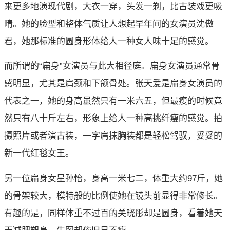
来更多地演现代剧，大衣一穿，头发一剃，比古装戏更吸
睛。她的脸型和整体气质让人想起早年间的女演员沈傲
君，她那标准的圆身形体给人一种女人味十足的感觉。
而所谓的“扁身”女演员与此大相径庭。扁身女演员通常骨
感明显，尤其是肩颈和下颌骨处。张天爱是扁身女演员的
代表之一，她的身高虽然只有一米六五，但最瘦的时候竟
然只有八十斤左右，形象上给人一种高挑纤瘦的感觉。拍
摄照片或者演古装，一字肩抹胸装都是轻松驾驭，妥妥的
新一代红毯女王。
另一位扁身女星孙怡，身高一米七二，体重大约97斤，她
的骨架较大，模特般的比例使她在镜头前显得非常修长。
有趣的是，同样体重不过百的关晓彤却是圆身，看着她天