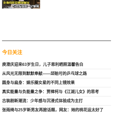
今日关注
庾澄庆迎来63岁生日，儿子恩利晒照温馨告白
从风光无限到默默奉献——邱贻可的乒乓球之路
圆身与扁身：娱乐圈女星的不同上镜效果
真实能量与负能量之争：贾樟柯与《江湖儿女》的思考
古装剧新潮流：少年感与沉浸式体验成为主打
张雨绮与25岁新男友再掀话题，网友：她的桃花运太好了