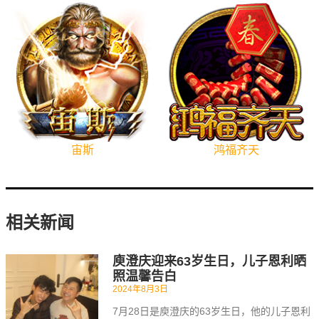
宙斯
鸿福齐天
相关新闻
庾澄庆迎来63岁生日，儿子恩利晒
照温馨告白
2024年8月3日
7月28日是庾澄庆的63岁生日，他的儿子恩利