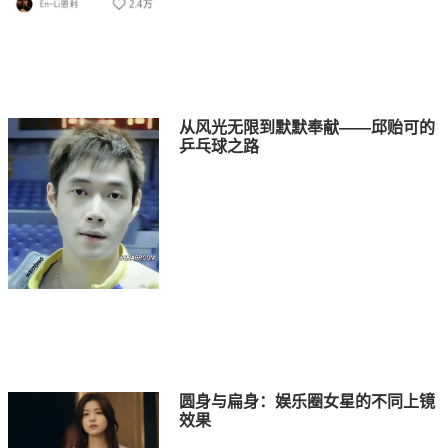
从风光无限到默默奉献——邱贻可的
乒乓球之路
圆身与扁身：娱乐圈女星的不同上镜
效果