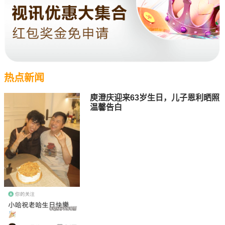
热点新闻
庾澄庆迎来63岁生日，儿子恩利晒照
温馨告白